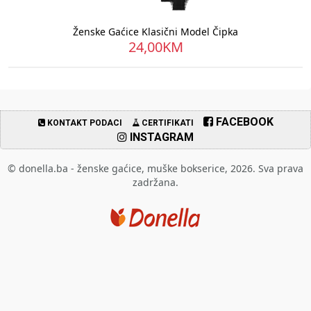
Ženske Gaćice Klasični Model Čipka
24,00KM
FACEBOOK
KONTAKT PODACI
CERTIFIKATI
INSTAGRAM
© donella.ba - ženske gaćice, muške bokserice, 2026. Sva prava
zadržana.