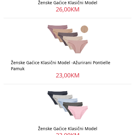
Ženske Gaćice Klasični Model
26,00KM
Ženske Gaćice Klasični Model -Ažurirani Pontielle
Pamuk
23,00KM
Ženske Gaćice Klasični Model