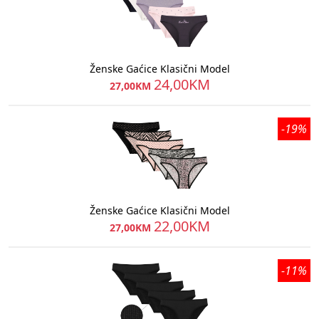
Ženske Gaćice Klasični Model
24,00KM
27,00KM
-19%
Ženske Gaćice Klasični Model
22,00KM
27,00KM
-11%