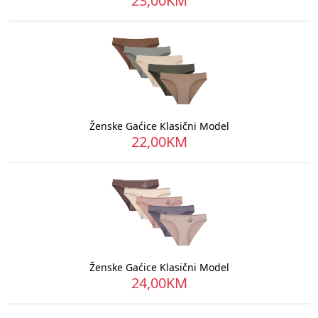
23,00KM
Ženske Gaćice Klasični Model
22,00KM
Ženske Gaćice Klasični Model
24,00KM