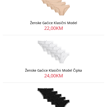
Ženske Gaćice Klasični Model
22,00KM
Ženske Gaćice Klasični Model Čipka
24,00KM