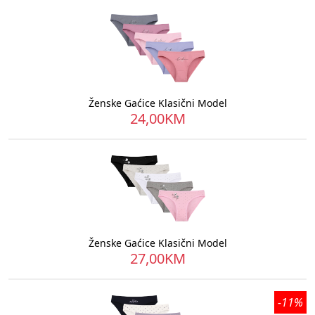
Ženske Gaćice Klasični Model
24,00KM
Ženske Gaćice Klasični Model
27,00KM
-11%