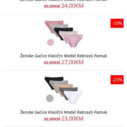
24,00KM
30,00KM
-10%
Ženske Gaćice Klasični Model Rebrasti Pamuk
27,00KM
30,00KM
-23%
Ženske Gaćice Klasični Model Rebrasti Pamuk
23,00KM
30,00KM