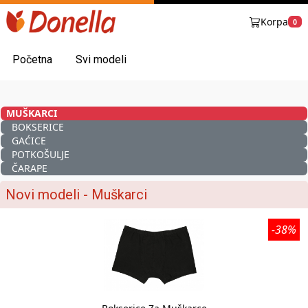
Korpa
0
Početna
Svi modeli
MUŠKARCI
BOKSERICE
GAĆICE
POTKOŠULJE
ČARAPE
Novi modeli - Muškarci
-38%