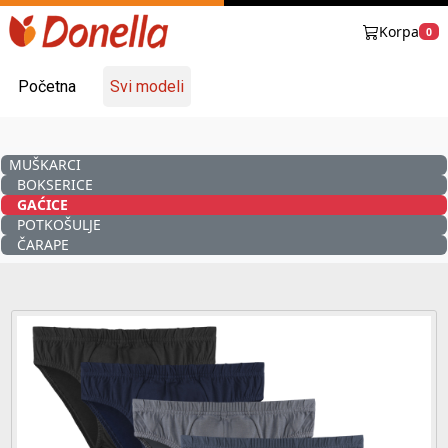
Korpa
0
Početna
Svi modeli
MUŠKARCI
BOKSERICE
GAĆICE
POTKOŠULJE
ČARAPE