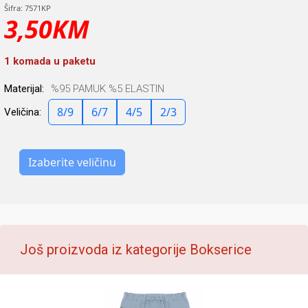
Šifra: 7571KP
3,50KM
1 komada u paketu
Materijal:
%95 PAMUK %5 ELASTIN
8/9
6/7
4/5
2/3
Veličina:
Izaberite veličinu
Još proizvoda iz kategorije Bokserice